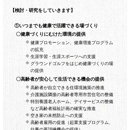
【検討・研究をしていきます】
①いつまでも健康で活躍できる場づくり
〇健康づくりにむけた環境の提供
健康プロモーション、健康増進プログラム
の拡充
生涯学習・生涯スポーツへの支援
グラウンドゴルフをはじめ健康づくりの場
の提供
〇高齢者が安心して生活できる機会の提供
高齢者が自立できる住環境施策の推進
介護施設隣接の高齢者専用市営住宅の整備
特別養護老人ホーム、デイサービスの整備
など高齢者福祉計画の確実な推進
空き家の未然防止への支援
高齢者雇用の促進（起業支援プログラム、
仕事の再訓練機会の提供）