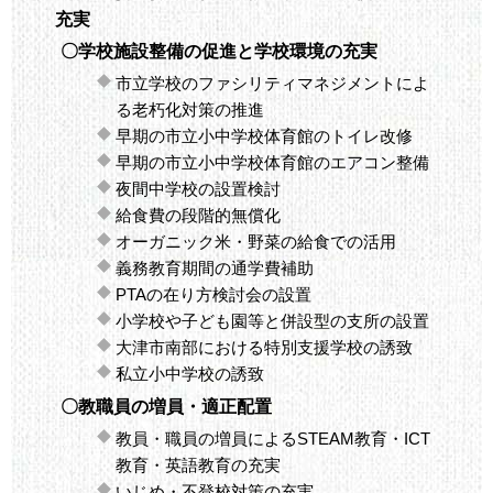
充実
〇学校施設整備の促進と学校環境の充実
市立学校のファシリティマネジメントによ
る老朽化対策の推進
早期の市立小中学校体育館のトイレ改修
早期の市立小中学校体育館のエアコン整備
夜間中学校の設置検討
給食費の段階的無償化
オーガニック米・野菜の給食での活用
義務教育期間の通学費補助
PTAの在り方検討会の設置
小学校や子ども園等と併設型の支所の設置
大津市南部における特別支援学校の誘致
私立小中学校の誘致
〇教職員の増員・適正配置
教員・職員の増員によるSTEAM教育・ICT
教育・英語教育の充実
いじめ・不登校対策の充実