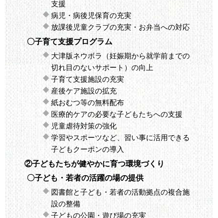
支援
病児・病後児保育の充実
放課後児童クラブの充実・お弁当への対応
〇子育て支援プログラム
大津版ネウボラ（妊娠期から就学前までの
切れ目のないサポート）の向上
子育て支援施設の充実
産後ケア施設の拡充
紙おむつ等の無料配布
医療的ケアの必要な子どもたちへの支援
児童虐待対策の強化
学習やスポーツなど、習い事に活用できる
子どもクーポンの導入
②子どもたちが健やかに育つ環境づくり
〇子ども・若者の活躍の場の提供
図書館と子ども・若者の活動拠点の複合施
設の整備
子どもの公園・遊び場の充実