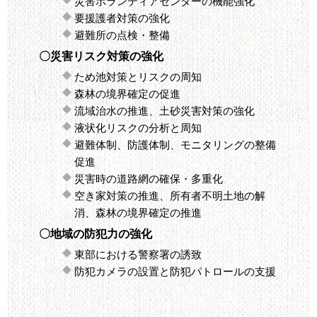
災害ボランティアセンターの機能強化
要援護者対策の強化
避難所の点検・整備
〇災害リスク対策の強化
ため池対策とリスクの周知
森林の境界確定の促進
流域治水の推進、土砂災害対策の強化
液状化リスクの分析と周知
避難体制、防護体制、モニタリングの整備
促進
災害時の道路網の確保・多重化
空き家対策の推進、所有者不明土地の解
消、森林の境界確定の推進
〇地域の防犯力の強化
東部における警察署の誘致
防犯カメラの設置と防犯パトロールの支援